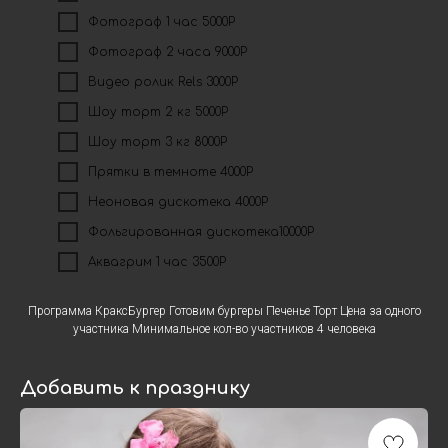
Фотограф 1 час 5000Р
Фотограф 2 часа 9000Р
Видео ролик Rels 3000Р
Шоу торт 2 кг 5000Р
Шоу торт 3 кг 8000Р
Прятки в темноте 4000Р
Неоновая дискотека 4000Р
Фольгированная дискотека10000Р
Аквагрим 1 час 3500Р
Программа КраксБургер Готовим бургеры Печенье Торт Цена за одного
участника Минимальное кол-во участников 4 человека
Добавить к празднику