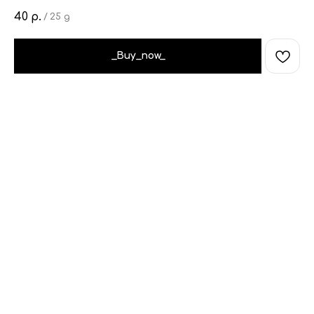
40
р.
/
25 g
_Buy_now_