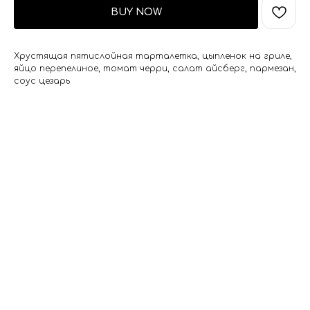
BUY NOW
Хрустящая пятислойная тарталетка, цыпленок на гриле,
яйцо перепелиное, томат черри, салат айсберг, пармезан,
соус цезарь