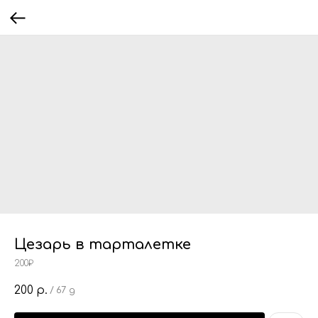
Цезарь в тарталетке
200₽
200
р.
/
67 g