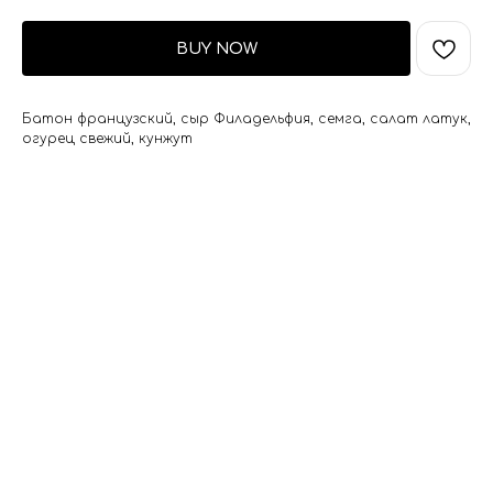
BUY NOW
Батон французский, сыр Филадельфия, семга, салат латук,
огурец свежий, кунжут