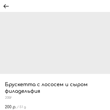
Брускетта с лососем и сыром
филадельфия
200₽
200
р.
/
51 g