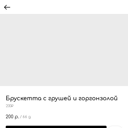
Брускетта с грушей и горгонзолой
200₽
200
р.
/
66 g