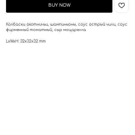
BUY NOW
Колбаски охотничьи, шампиньоны, соус острый чили, соус
фирменный томатный, сыр моцарелла
LxWxH: 32x32x32 mm