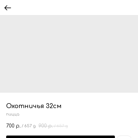
Охотничья 32см
пицца
700
900
р.
р.
/
657 g
/
657 g