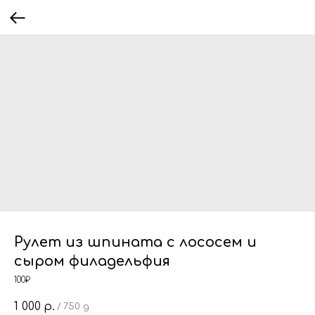
Рулет из шпината с лососем и
сыром филадельфия
100₽
1 000
р.
/
750 g