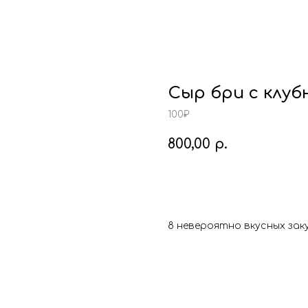
Сыр бри с клуб
100₽
800,00
р.
BUY NOW
8 невероятно вкусных зак