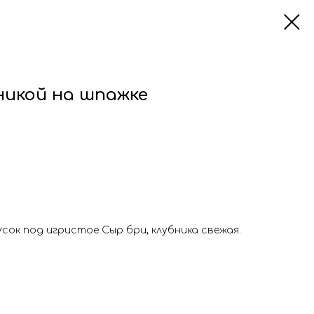
никой на шпажке
усок под игристое Сыр бри, клубника свежая.