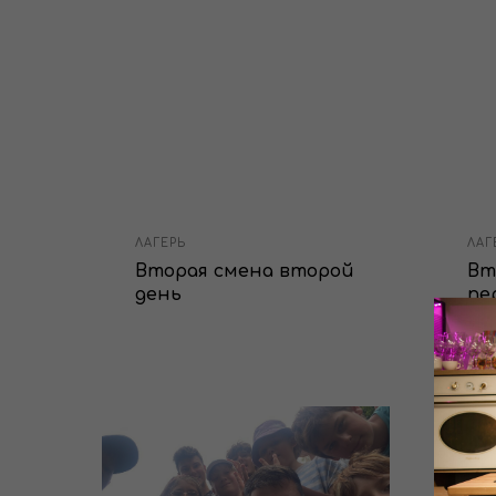
ЛАГЕРЬ
ЛАГ
в
Вторая смена второй
Вт
день
пе
о