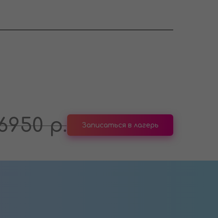
6950
р.
Записаться в лагерь