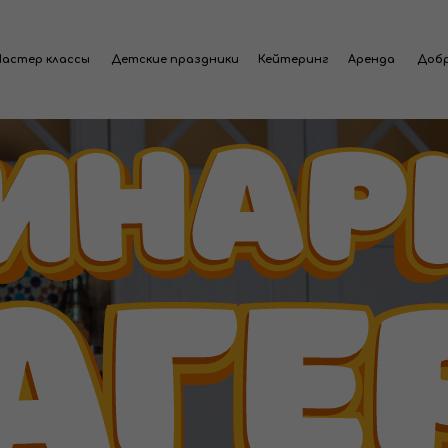
лассы
Детские праздники
Кейтеринг
Аренда
Добро
жмякни
бургер