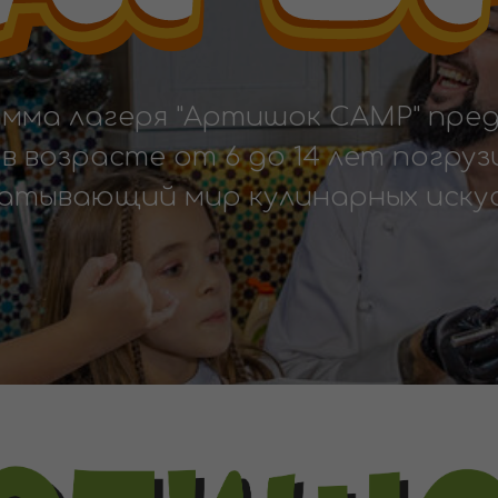
мма лагеря "Артишок CAMP" пре
в возрасте от 6 до 14 лет погруз
ватывающий мир кулинарных искус