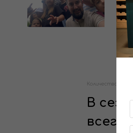
Количество мест 
В сезо
всего 