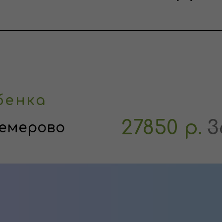
бенка
27850
р.
3
Кемерово