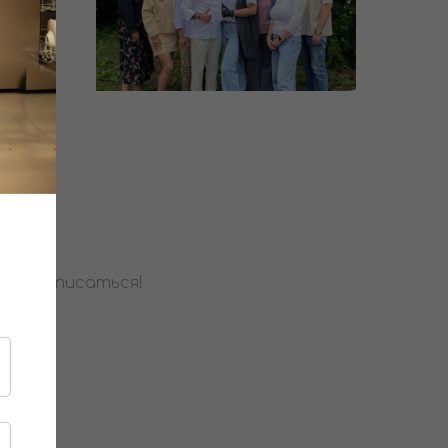
шите записаться!
й.