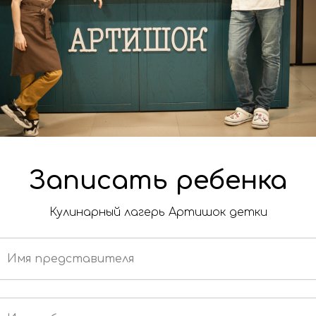
Записать ребенка
ограничено - всего 10 мест в одной смене, поспе
Кулинарный лагерь Артишок детки
не 2025 года
три смены по 5 дне