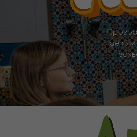
Програ
детям 
зах