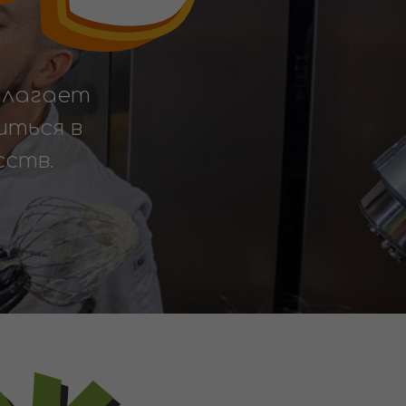
длагает
иться в
ств.