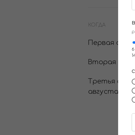
КОГДА
р
Первая смена
6
1
Вторая смена
Третья смена 
августа