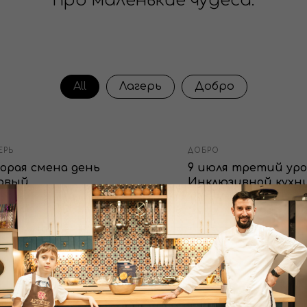
про маленькие чудеса.
All
Лагерь
Добро
ЕРЬ
ДОБРО
орая смена день
9 июля третий уро
рвый
Инклюзивной кухн
добра