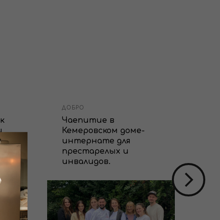
ДОБРО
ДО
к
Чаепитие в
2 
и
Кемеровском доме-
вт
интернате для
ин
престарелых и
"К
инвалидов.
де